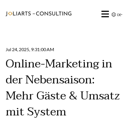
Hauptnavigat
DE
Jul 24, 2025, 9:31:00 AM
Online-Marketing in
der Nebensaison:
Mehr Gäste & Umsatz
mit System